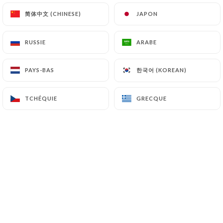
简体中文 (CHINESE)
简体中文 (CHINESE)
JAPON
JAPON
Florie P. a noté
F
RUSSIE
RUSSIE
ARABE
ARABE
4/5
Lieu très sympathique et personnels très
한국어 (KOREAN)
한국어 (KOREAN)
PAYS-BAS
PAYS-BAS
gentils. Repas très bon. Dommage que le
personnel nous installe les uns sur les
TCHÉQUIE
TCHÉQUIE
GRECQUE
GRECQUE
autres surtout quand on est très peu
nombreux sur la terrasse intérieur.
06/07/2026
•
07:53
David J. a noté
D
5/5
06/07/2026
•
02:06