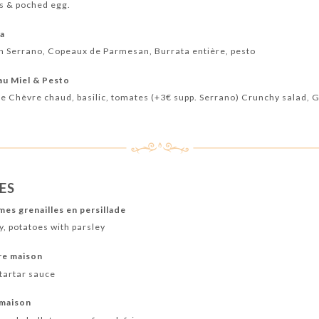
s & poched egg.
ta
n Serrano, Copeaux de Parmesan, Burrata entière, pesto
au Miel & Pesto
de Chèvre chaud, basilic, tomates (+3€ supp. Serrano) Crunchy salad, 
HES
s grenailles en persillade
, potatoes with parsley
are maison
tartar sauce
 maison