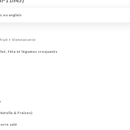
8h-11h45)
APÉRITIFS
LES BIÈRES - BEERS
LES COCKTAILS
LES VINS
DIGESTIF
s ou anglais
fruit + Viennoiserie
let, fêta et légumes croquants
n
Nutella & Fraises)
urre salé