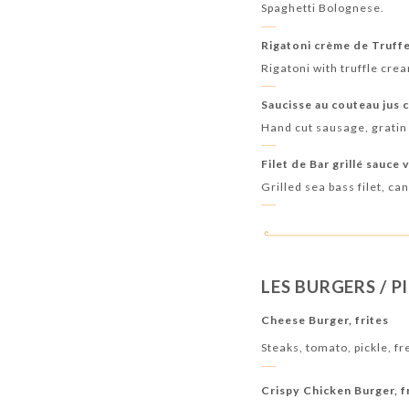
Spaghetti Bolognese.
Rigatoni crème de Truff
Rigatoni with truffle c
Saucisse au couteau jus 
Hand cut sausage, gratin
Filet de Bar grillé sauce 
Grilled sea bass filet, c
LES BURGERS / P
Cheese Burger, frites
Steaks, tomato, pickle, fr
Crispy Chicken Burger, f