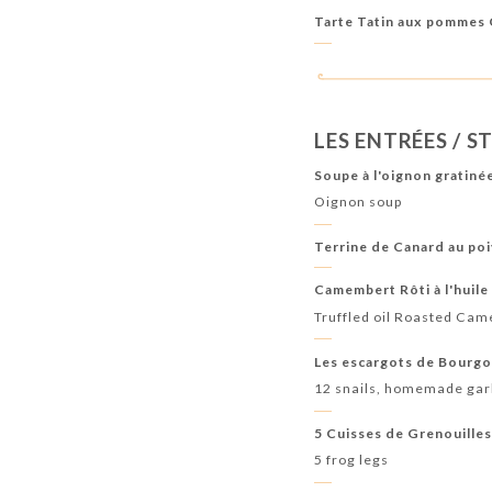
Tarte Tatin aux pommes
LES ENTRÉES / S
Soupe à l'oignon gratiné
Oignon soup
Terrine de Canard au po
Camembert Rôti à l'huile
Truffled oil Roasted Ca
Les escargots de Bourgo
12 snails, homemade garl
5 Cuisses de Grenouille
5 frog legs