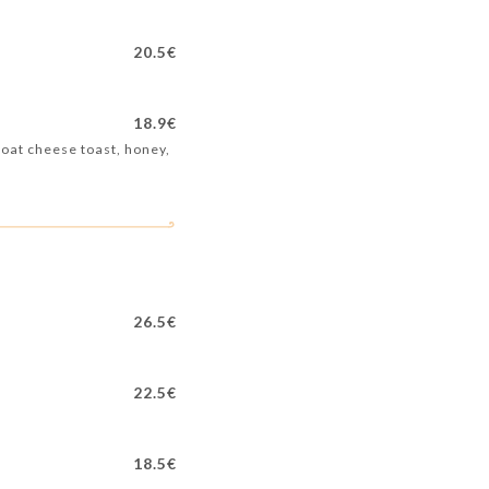
20.5€
18.9€
Goat cheese toast, honey,
26.5€
22.5€
18.5€