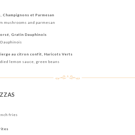
e, Champignons et Parmesan
ream mushrooms and parmesan
corsé, Gratin Dauphinois
 Dauphinois
vierge au citron confit, Haricots Verts
andied lemon sauce, green beans
IZZAS
ench fries
rites