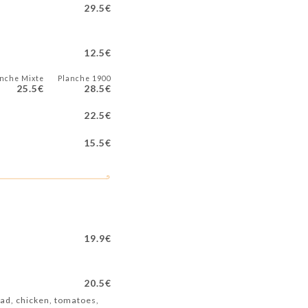
29.5€
12.5€
anche Mixte
Planche 1900
25.5€
28.5€
22.5€
15.5€
19.9€
20.5€
lad, chicken, tomatoes,