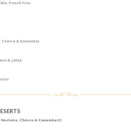
ckle, french fries
e, Chèvre & Emmental.
ano & salad.
orizo
DESERTS
t Nectaire, Chèvre & Camembert)