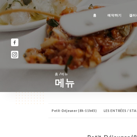
홈
예약하기
갤러
/
홈
메뉴
메뉴
Petit-Déjeuner (8h-11h45)
LES ENTRÉES / ST
LES DESSERTS / DESERTS
SORBETS / GLACES