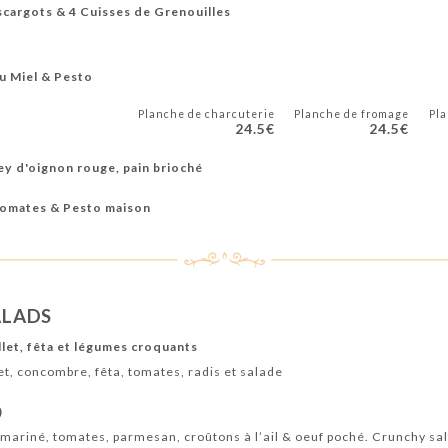
scargots & 4 Cuisses de Grenouilles
u Miel & Pesto
Planche de charcuterie
Planche de fromage
Pl
24.5€
24.5€
ey d'oignon rouge, pain brioché
 Tomates & Pesto maison
ALADS
let, fêta et légumes croquants
et, concombre, fêta, tomates, radis et salade
)
 mariné, tomates, parmesan, croûtons à l’ail & oeuf poché. Crunchy sa