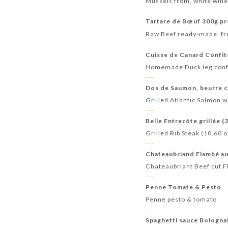
Mussels from, white wine 
Tartare de Bœuf 300g pré
Raw Beef ready-made, fr
Cuisse de Canard Confit
Homemade Duck leg confi
Dos de Saumon, beurre ci
Grilled Atlantic Salmon 
Belle Entrecôte grillée (
Grilled Rib Steak (10.60 
Chateaubriand Flambé au
Chateaubriant Beef cut 
Penne Tomate & Pesto
Penne pesto & tomato
Spaghetti sauce Bologna