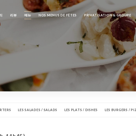
리
리뷰
메뉴
NOS MENUS DE FÊTES
PRIVATISATION & GROUPE
ARTERS
LES SALADES / SALADS
LES PLATS / DISHES
LES BURGERS / PI
LES CRÊPES / PANCAKE
LE SNACK
LES BOISSONS CHAUDES / HOT DR