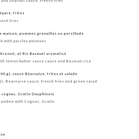
and shallots sauce, french fries
paré, frites
ench fries
e maison, pommes grenailles en persillade
t with parsley potatoes
tronné, et Riz Basmati aromatisé
with lemon butter sauce sauce and Basmati rice
300 g), sauce Béarnaise, frites et salade
oz), Bearnaise sauce, french fries and green salad.
 cognac, Gratin Dauphinois
Flambée with Cognac, Gratin
ise