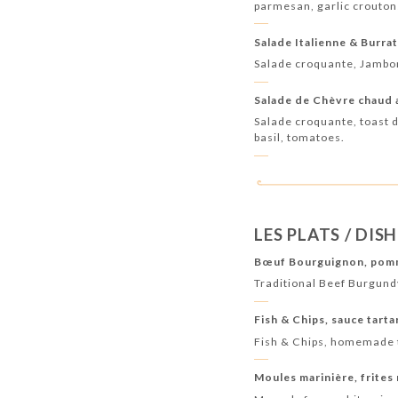
parmesan, garlic crouton
Salade Italienne & Burra
Salade croquante, Jambo
Salade de Chèvre chaud 
Salade croquante, toast 
basil, tomatoes.
LES PLATS / DIS
Bœuf Bourguignon, pomme
Traditional Beef Burgundy
Fish & Chips, sauce tart
Fish & Chips, homemade 
Moules marinière, frites