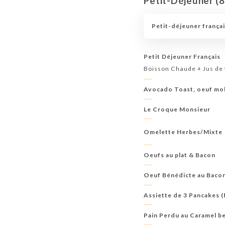
Petit-Déjeuner (
LES BOISSONS FRAÎCHES / SOFT DRINKS
LES 
Petit-déjeuner françai
WHISKIES
CHAMPAGNES
Petit Déjeuner Français
Boisson Chaude + Jus de 
Avocado Toast, oeuf mol
Le Croque Monsieur
Omelette Herbes/Mixte
Oeufs au plat & Bacon
Oeuf Bénédicte au Baco
Assiette de 3 Pancakes (
Pain Perdu au Caramel be