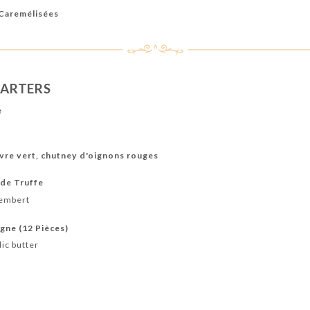
 Caremélisées
TARTERS
e
ivre vert, chutney d'oignons rouges
 de Truffe
membert
gne (12 Pièces)
ic butter
s